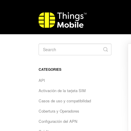
Toggle
Search
CATEGORIES
API
Activación de la tarjeta SIM
Casos de uso y compatibilidad
Cobertura y Operadores
Configuración del APN