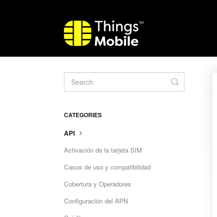
Toggle
Search
CATEGORIES
API
Activación de la tarjeta SIM
Casos de uso y compatibilidad
Cobertura y Operadores
Configuración del APN