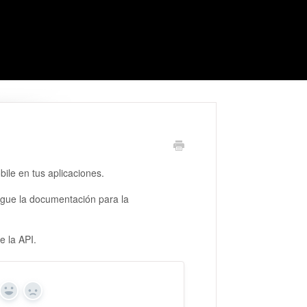
bile en tus aplicaciones.
igue la documentación para la
e la API.
Yes
No