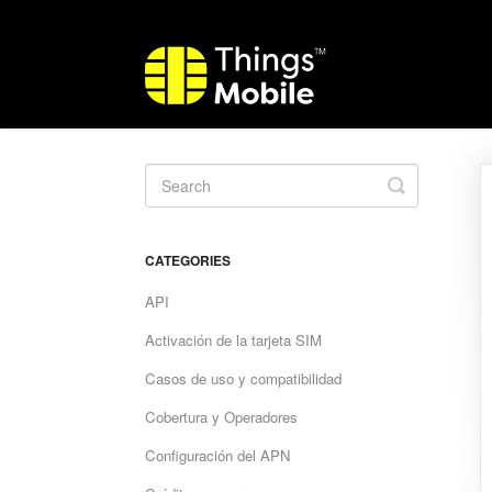
Toggle
Search
CATEGORIES
API
Activación de la tarjeta SIM
Casos de uso y compatibilidad
Cobertura y Operadores
Configuración del APN