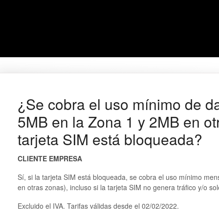
¿Se cobra el uso mínimo de d
5MB en la Zona 1 y 2MB en otr
tarjeta SIM está bloqueada?
CLIENTE EMPRESA
Sí, si la tarjeta SIM está bloqueada, se cobra el uso mínimo m
en otras zonas), incluso si la tarjeta SIM no genera tráfico y/o s
Excluido el IVA. Tarifas válidas desde el 02/02/2022.