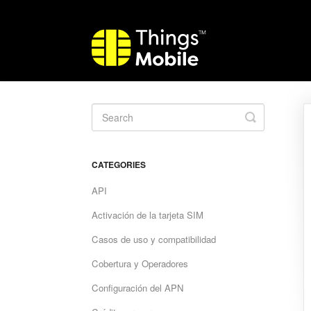
Toggle
Search
CATEGORIES
API
Activación de la tarjeta SIM
Casos de uso y compatibilidad
Cobertura y Operadores
Configuración del APN