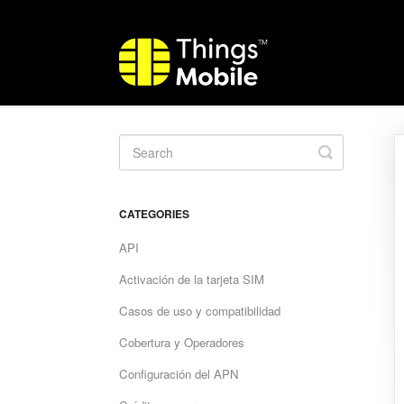
Toggle
Search
CATEGORIES
API
Activación de la tarjeta SIM
Casos de uso y compatibilidad
Cobertura y Operadores
Configuración del APN