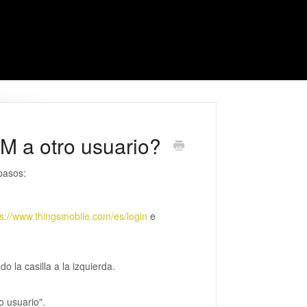
IM a otro usuario?
 pasos:
ps://www.thingsmobile.com/es/login
e
o la casilla a la izquierda.
o usuario".