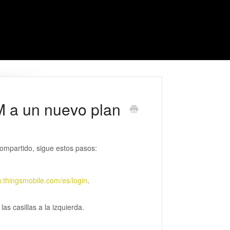
M a un nuevo plan
ompartido, sigue estos pasos:
w.thingsmobile.com/es/login
.
as casillas a la izquierda.