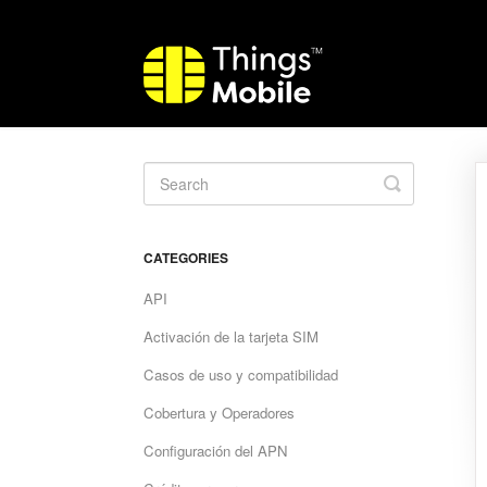
Toggle
Search
CATEGORIES
API
Activación de la tarjeta SIM
Casos de uso y compatibilidad
Cobertura y Operadores
Configuración del APN