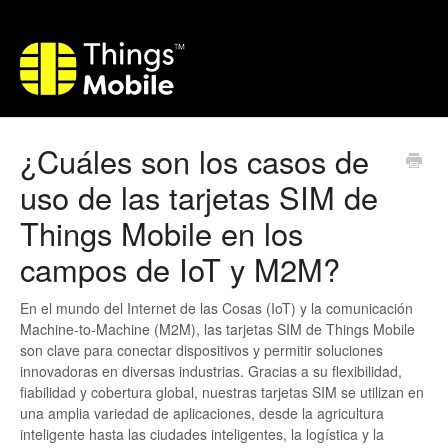
¿Cuáles son los casos de
uso de las tarjetas SIM de
Things Mobile en los
campos de IoT y M2M?
En el mundo del Internet de las Cosas (IoT) y la comunicación
Machine-to-Machine (M2M), las tarjetas SIM de Things Mobile
son clave para conectar dispositivos y permitir soluciones
innovadoras en diversas industrias. Gracias a su flexibilidad,
fiabilidad y cobertura global, nuestras tarjetas SIM se utilizan en
una amplia variedad de aplicaciones, desde la agricultura
inteligente hasta las ciudades inteligentes, la logística y la